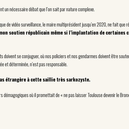
ent un nécessaire débat que l’on sait par nature complexe.
nique de vidéo surveillance, le maire multiprésident jusqu’en 2020, ne fait que
a mon soutien républicain même si l’implantation de certaines 
s doivent se conjuguer, où nos policiers et nos gendarmes doivent être soutenu
dée et déterminée, n’est pas responsable.
as étrangère à cette saillie très sarkozyste.
urs démagogiques où il promettait de « ne pas laisser Toulouse devenir le Bronx